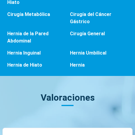
Hiato
Cirugía Metabólica
Cirugía del Cáncer
Gástrico
Hernia de la Pared
Cirugía General
Abdominal
Hernia Inguinal
Hernia Umbilical
Hernia de Hiato
Hernia
Valoraciones